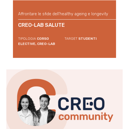
Affrontare le sfide dell'healthy ageing e longevity
CREO-LAB SALUTE
TIPOLOGIA
CORSO
TARGET
STUDENTI
ELECTIVE, CREO-LAB