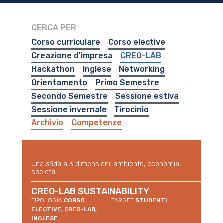
CERCA PER
Corso curriculare
Corso elective
Creazione d'impresa
CREO-LAB
Hackathon
Inglese
Networking
Orientamento
Primo Semestre
Secondo Semestre
Sessione estiva
Sessione invernale
Tirocinio
Archivio
Competenze
Una sfida a 3 dimensioni: ambiente, economia,
società
CREO-LAB SUSTAINABILITY
TIPOLOGIA
CORSO
TARGET
STUDENTI
ELECTIVE, CREO-LAB,
INGLESE