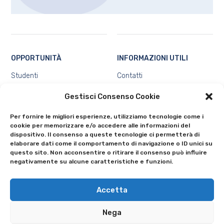
OPPORTUNITÀ
INFORMAZIONI UTILI
Studenti
Contatti
Docenti e ricercatori
Chi siamo
Gestisci Consenso Cookie
Ecosistema
Privacy e Protezione dei dati
personali
Tutte
Per fornire le migliori esperienze, utilizziamo tecnologie come i
Cookie Policy (UE)
cookie per memorizzare e/o accedere alle informazioni del
dispositivo. Il consenso a queste tecnologie ci permetterà di
elaborare dati come il comportamento di navigazione o ID unici su
questo sito. Non acconsentire o ritirare il consenso può influire
negativamente su alcune caratteristiche e funzioni.
Accetta
© 2024 Università degli studi di Bergamo - Via Salvecchio 19 - 24129
Nega
Bergamo